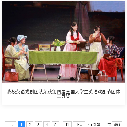
我校英语戏剧团队荣获第四届全国大学生英语戏剧节团体
二等奖
...
上页
1
2
3
4
5
11
下页
跳转
1/11
到第
页