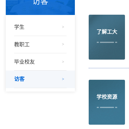
访客
学生
>
了解工大
教职工
>
毕业校友
>
访客
>
学校资源