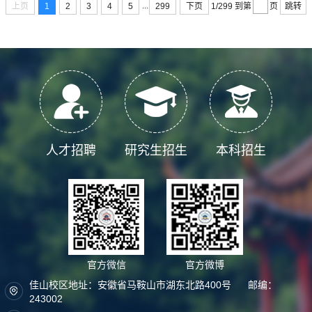
...
上页
1
2
3
4
5
299
下页
跳转
1/299
到第
页
人才招聘
研究生招生
本科招生
官方微信
官方微博
佳山校区地址：安徽省马鞍山市湖东北路400号 邮编：
243002