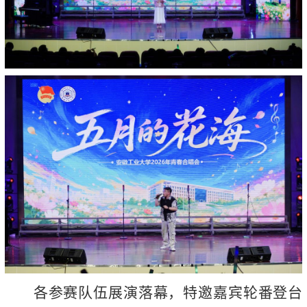
各参赛队伍展演落幕，特邀嘉宾轮番登台