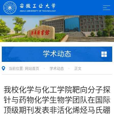
学术动态
当前位置:
网站首页
·
学术动态
· 正文
我校化学与化工学院靶向分子探
针与药物化学生物学团队在国际
顶级期刊发表非活化烯烃马氏硼