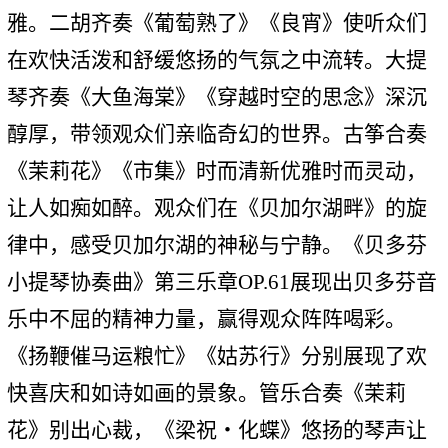
雅。二胡齐奏《葡萄熟了》《良宵》使听众们
在欢快活泼和舒缓悠扬的气氛之中流转。大提
琴齐奏《大鱼海棠》《穿越时空的思念》深沉
醇厚，带领观众们亲临奇幻的世界。古筝合奏
《茉莉花》《市集》时而清新优雅时而灵动，
让人如痴如醉。观众们在《贝加尔湖畔》的旋
律中，感受贝加尔湖的神秘与宁静。《贝多芬
小提琴协奏曲》第三乐章OP.61展现出贝多芬音
乐中不屈的精神力量，赢得观众阵阵喝彩。
《扬鞭催马运粮忙》《姑苏行》分别展现了欢
快喜庆和如诗如画的景象。管乐合奏《茉莉
花》别出心裁，《梁祝・化蝶》悠扬的琴声让