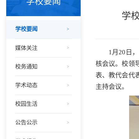
学校要闻
学
学校要闻
>
媒体关注
>
1月20
核会议。校领
校务通知
>
表、教代会代
学术动态
>
主持会议。
校园生活
>
公告公示
>