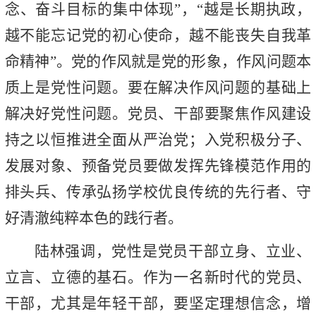
念、奋斗目标的集中体现”，“越是长期执政，
越不能忘记党的初心使命，越不能丧失自我革
命精神”。党的作风就是党的形象，作风问题本
质上是党性问题。要在解决作风问题的基础上
解决好党性问题。党员、干部要聚焦作风建设
持之以恒推进全面从严治党；入党积极分子、
发展对象、预备党员要做发挥先锋模范作用的
排头兵、传承弘扬学校优良传统的先行者、守
好清澈纯粹本色的践行者。
陆林强调，党性是党员干部立身、立业、
立言、立德的基石。作为一名新时代的党员、
干部，尤其是年轻干部，要坚定理想信念，增