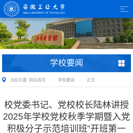
学校要闻
当前位置:
网站首页
·
学校要闻
· 正文
校党委书记、党校校长陆林讲授
2025年学校党校秋季学期暨入党
积极分子示范培训班“开班第一