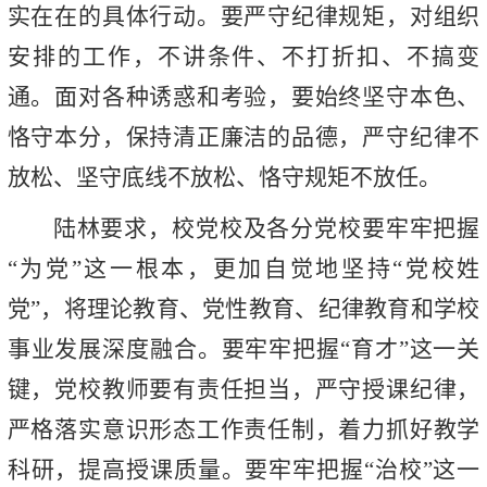
实在在的具体行动。要严守纪律规矩，对组织
安排的工作，不讲条件、不打折扣、不搞变
通。面对各种诱惑和考验，要始终坚守本色、
恪守本分，保持清正廉洁的品德，严守纪律不
放松、坚守底线不放松、恪守规矩不放任。
陆林要求，校党校及各分党校要牢牢把握
“为党”这一根本，更加自觉地坚持“党校姓
党”，将理论教育、党性教育、纪律教育和学校
事业发展深度融合。要牢牢把握“育才”这一关
键，党校教师要有责任担当，严守授课纪律，
严格落实意识形态工作责任制，着力抓好教学
科研，提高授课质量。要牢牢把握“治校”这一