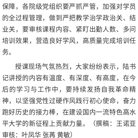
保障，各院级党组织要严抓严管，加强对学员
的全过程管理，做到严把教学治学政治关、结
业关，要审核课程内容、紧盯出勤人数、多问
培训效果，营造良好学风，高质量完成培训任
务。
授课现场气氛热烈，大家纷纷表示，陆书
记讲授的内容有温度、有深度、有高度，在今
后的学习与工作中，要持续发扬自我革命精
神，以坚强党性过硬作风践行初心使命，奋力
跑好历史的接力棒，在建设国内一流特色高水
平大学的新征程上贡献力量。
（撰稿：王诺亚
审核：叶凤华 张苒 黄敏）