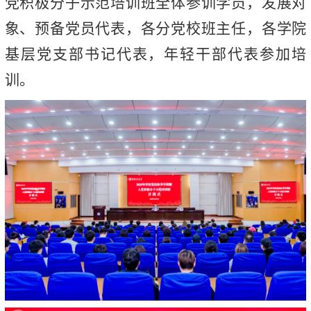
党积极分子示范培训班全体参训学员，发展对
象、预备党员代表，各分党校班主任，各学院
基层党支部书记代表，年轻干部代表参加培
训。