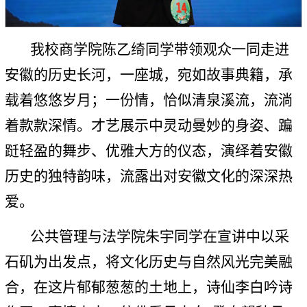
我校商学院陈乙绮同学带领观众一同走进
安徽的历史长河，一座城，宛如故事典籍，承
载着悠悠岁月；一份情，恰似清泉溪流，流淌
着款款深情。才艺展示中灵动曼妙的身姿、蹁
跹轻盈的舞步、优雅大方的仪态，演绎着安徽
历史的独特韵味，流露出对安徽文化的深深热
爱。
公共管理与法学院朱宇同学在宣讲中以采
石矶为出发点，将文化历史与自然风光完美融
合，在这片郁郁葱葱的土地上，诗仙李白吟诗