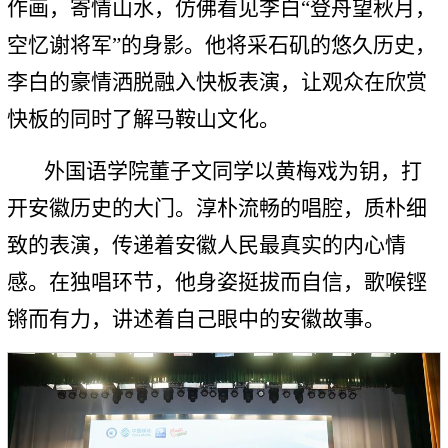
作画，寄情山水，仿佛看见李白“登舟望秋月，
空忆谢将军”的身影。他将采石矶的悠久历史，
李白的豪情洒脱融入快板表演，让观众在欣赏
快板的同时了解马鞍山文化。
外国语学院董子文同学以黄梅戏为钥，打
开安徽历史的大门。淳朴流畅的唱腔，质朴细
致的表演，传递着安徽人民最真实的内心情
感。在独唱环节，他身姿挺拔而自信，歌喉铿
锵而有力，讲述着自己眼中的安徽故事。